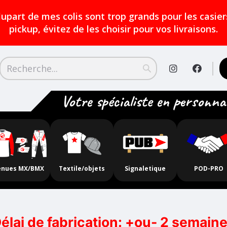
plupart de mes colis sont trop grands pour les casie
pickup, évitez de les choisir pour vos livraisons.
Votre spécialiste en personna
enues MX/BMX
Textile/objets
Signaletique
POD-PRO
élai de fabrication: +ou- 2 semain