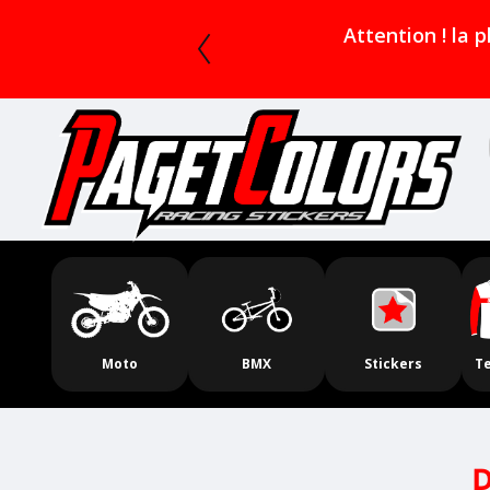
Slideshow Items
Attention ! la 
Moto
BMX
Stickers
T
D