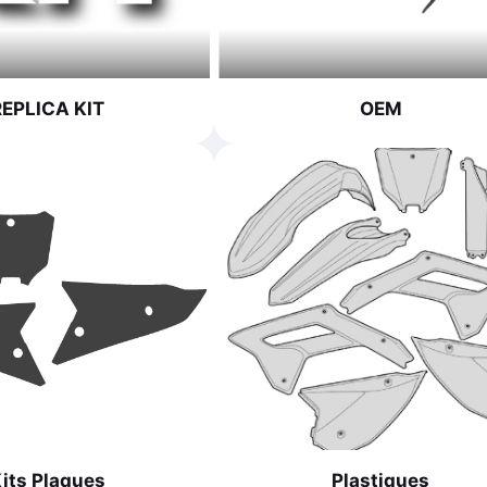
REPLICA KIT
OEM
its Plaques
Plastiques