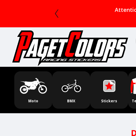
Slideshow Items
Attention ! la 
Moto
BMX
Stickers
T
D