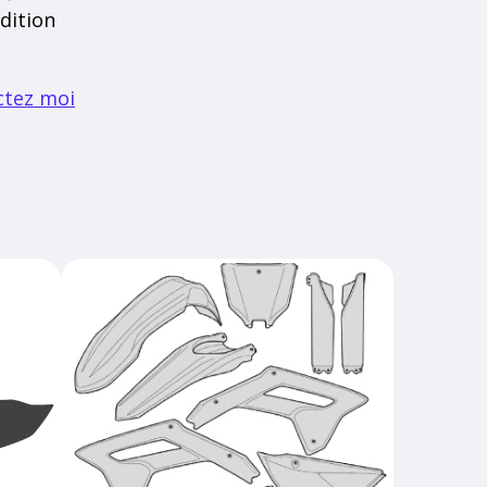
dition
ctez moi