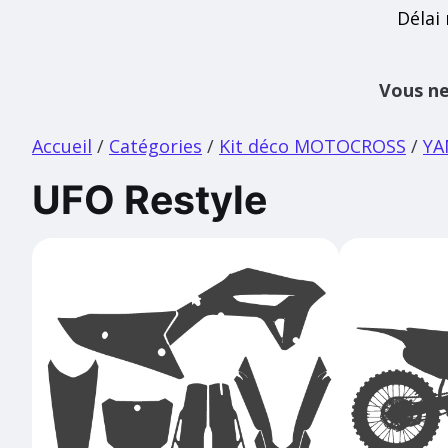
Délai
Vous ne
Accueil
/
Catégories
/
Kit déco MOTOCROSS
/
YA
UFO Restyle