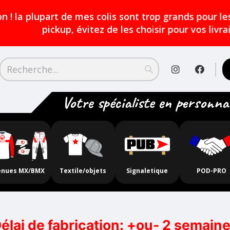
plupart de mes colis sont trop grands pour les casie
pickup, évitez de les choisir pour vos livraisons.
Votre spécialiste en personna
enues MX/BMX
Textile/objets
Signaletique
POD-PRO
élai de fabrication: +ou- 2 semain