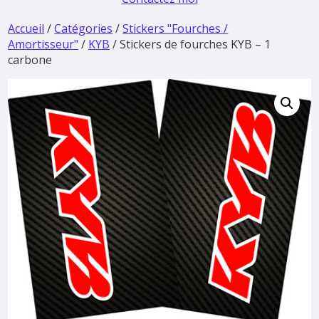
Accueil
/
Catégories
/
Stickers "Fourches /
Amortisseur"
/
KYB
/ Stickers de fourches KYB – 1
carbone